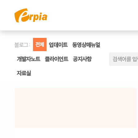
콘텐츠로 건너뛰기
회사소개
서비스소개
고객센
블로그:
전체
업데이트
동영상매뉴얼
개발자노트
클라이언트
공지사항
자료실