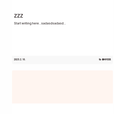
zzz
Start writing here...sadasdsadasd...
2025. 2. 10.
클라이언트