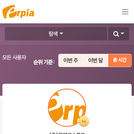
콘텐츠로 건너뛰기
탐색
모든 사용자
이번 주
이번 달
총 시간
순위 기준: