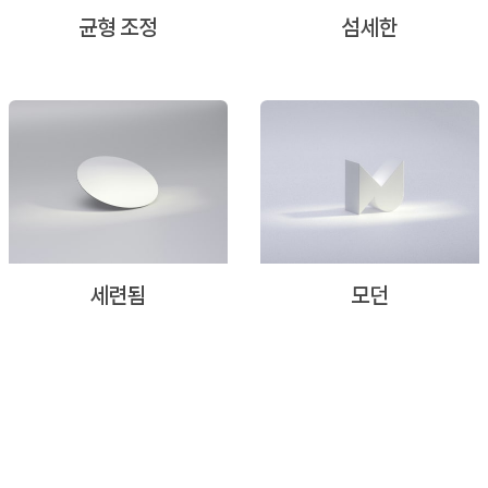
균형 조정
섬세한
세련됨
모던